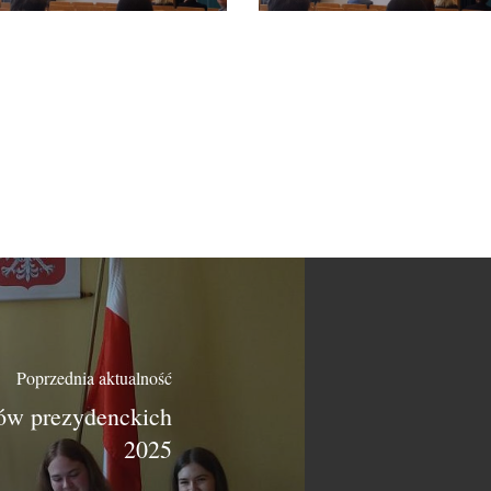
Poprzednia aktualność
ów prezydenckich
2025