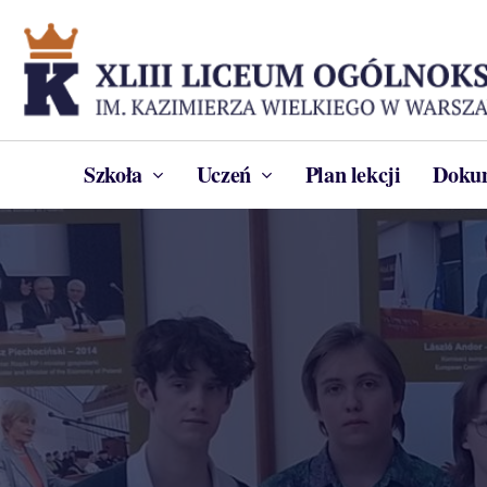
Skip
to
main
content
Szkoła
Uczeń
Plan lekcji
Doku