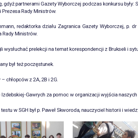
ę, gdyż partnerami Gazety Wyborczej podczas konkursu były
i Prezesa Rady Ministrów.
hmann, redaktorka działu Zagranica Gazety Wyborczej, p. dr 
a Rady Ministrów.
li wysłuchać prelekcji na temat korespondencji z Brukseli i sytu
ny był też poczęstunek.
 – chłopców z 2A, 2B i 2G.
e Izdebskiej-Gawrych za pomoc w organizacji wyjścia naszych 
stu w SGH był p. Paweł Skworoda, nauczyciel historii i wiedz