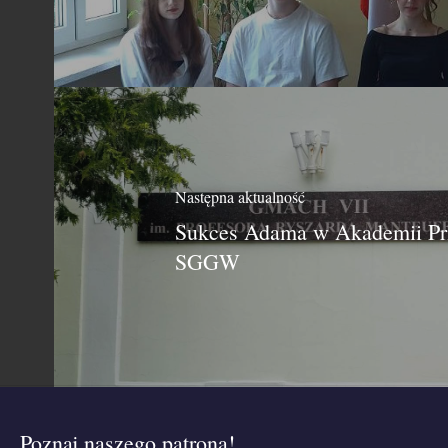
Następna aktualność
Sukces Adama w Akademii Prz
SGGW
Poznaj naszego patrona!