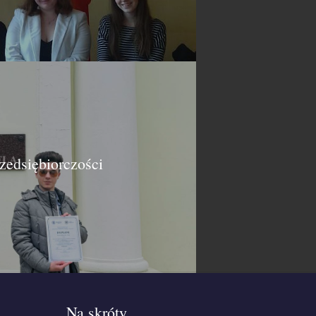
edsiębiorczości
Na skróty