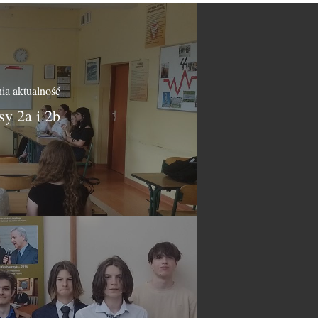
ia aktualność
sy 2a i 2b