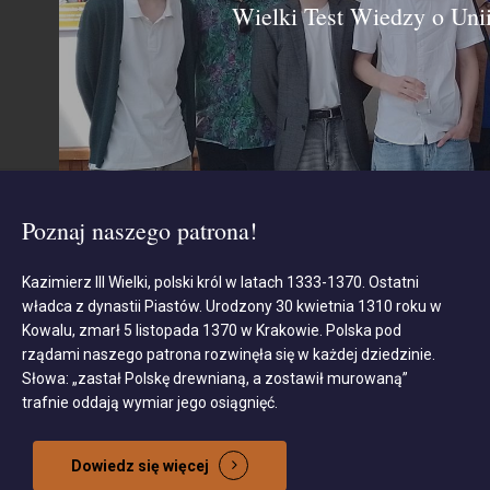
Wielki Test Wiedzy o Unii
Poznaj naszego patrona!
Kazimierz III Wielki, polski król w latach 1333-1370. Ostatni
władca z dynastii Piastów. Urodzony 30 kwietnia 1310 roku w
Kowalu, zmarł 5 listopada 1370 w Krakowie. Polska pod
rządami naszego patrona rozwinęła się w każdej dziedzinie.
Słowa: „zastał Polskę drewnianą, a zostawił murowaną”
trafnie oddają wymiar jego osiągnięć.
Dowiedz się więcej