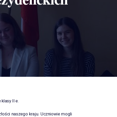
lasy II e.
łości naszego kraju. Uczniowie mogli