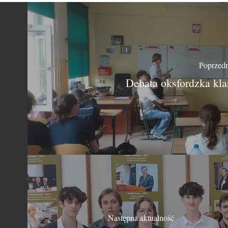
Poprzedn
Debata oksfordzka kla
Następna aktualność