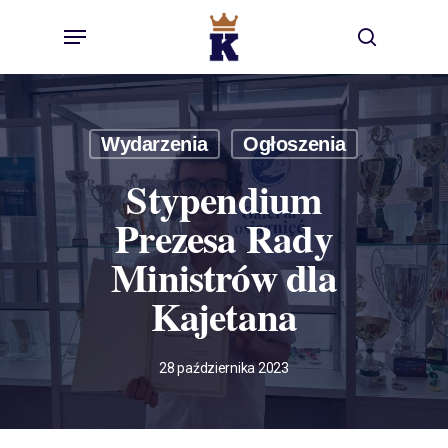
Skip
Menu
to
search
main
content
Wydarzenia
Ogłoszenia
Stypendium
Prezesa Rady
Ministrów dla
Kajetana
28 października 2023