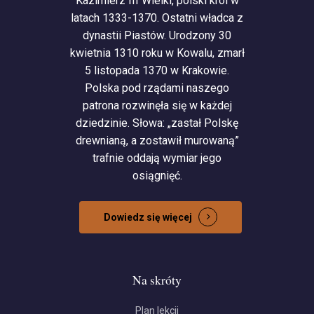
Kazimierz III Wielki, polski król w
latach 1333-1370. Ostatni władca z
dynastii Piastów. Urodzony 30
kwietnia 1310 roku w Kowalu, zmarł
5 listopada 1370 w Krakowie.
Polska pod rządami naszego
patrona rozwinęła się w każdej
dziedzinie. Słowa: „zastał Polskę
drewnianą, a zostawił murowaną”
trafnie oddają wymiar jego
osiągnięć.
Dowiedz się więcej
Na skróty
Plan lekcji