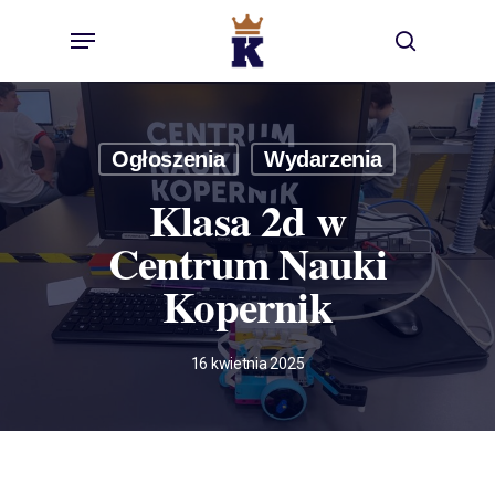
Skip
Menu
to
search
main
content
Ogłoszenia
Wydarzenia
Klasa 2d w
Centrum Nauki
Kopernik
16 kwietnia 2025